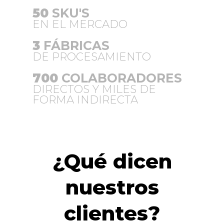
50
SKU'S
EN EL MERCADO
3
FÁBRICAS
DE PROCESAMIENTO
700
COLABORADORES
DIRECTOS Y MILES DE
FORMA INDIRECTA
¿Qué dicen
nuestros
clientes?​