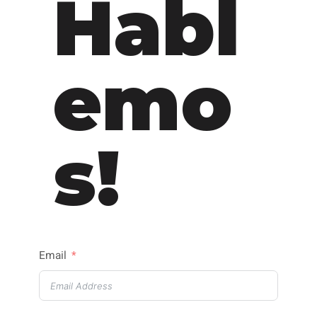
Habl
emo
s!
Email